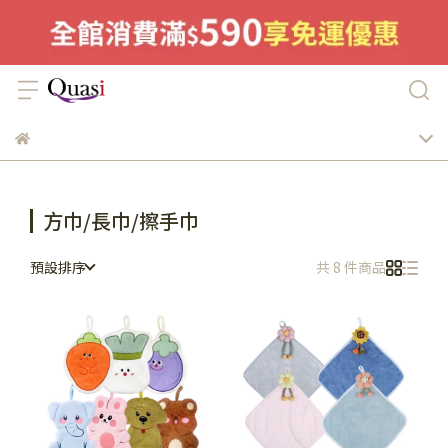
方巾/長巾/擦手巾
預設排序
共 8 件商品