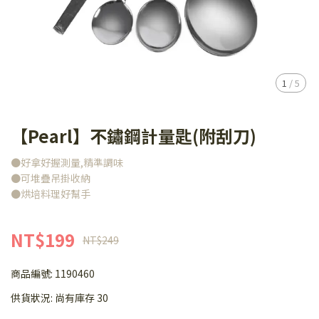
1
/
5
【Pearl】不鏽鋼計量匙(附刮刀)
●好拿好握測量,精準調味
●可堆疊吊掛收納
●烘培料理好幫手
NT$199
NT$249
商品編號:
1190460
供貨狀況:
尚有庫存 30