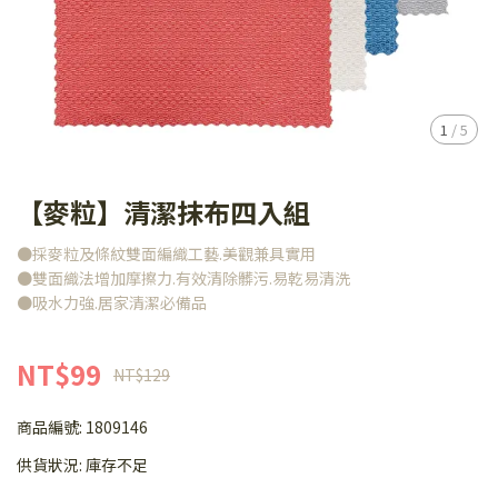
1
/
5
【麥粒】清潔抹布四入組
●採麥粒及條紋雙面編織工藝.美觀兼具實用
●雙面織法增加摩擦力.有效清除髒污.易乾易清洗
●吸水力強.居家清潔必備品
NT$99
NT$129
商品編號:
1809146
供貨狀況:
庫存不足