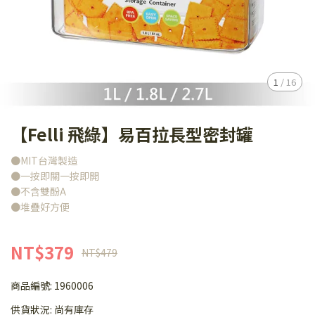
1
/
16
【Felli 飛綠】易百拉長型密封罐
●MIT台灣製造
●一按即關一按即開
●不含雙酚A
●堆疊好方便
NT$379
NT$479
商品編號:
1960006
供貨狀況:
尚有庫存