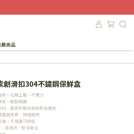
推薦商品
斯紫創滑扣304不鏽鋼保鮮盒
提把，拉開上蓋，不費力
洩氣，輕鬆開蓋
食材、居家料理存放保鮮皆適宜
或電鍋蒸煮、烤箱焗烤
外漏，不易藏汙納垢
味，易清洗，乾淨衞生