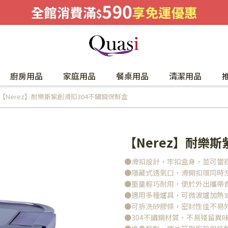
廚房用品
家庭用品
餐桌用品
清潔用品
【Nerez】耐樂斯紫創滑扣304不鏽鋼保鮮盒
【Nerez】耐樂
●滑扣設計，牢扣盒身，並可當
●隱藏式透氣口，滑開扣環同時
●重量輕巧耐用，便於外出攜帶
●適用多種爐具，可微波爐加熱
●可拆洗矽膠條，密封性佳不易
●304不鏽鋼材質，不易殘留異