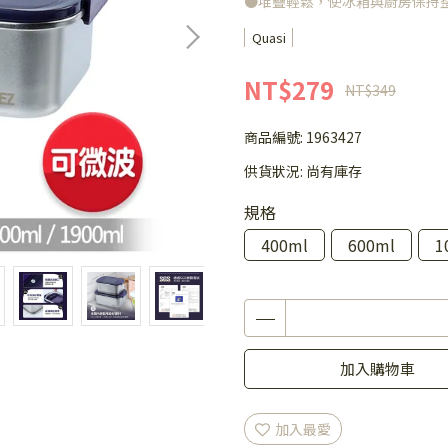
●堆疊輕鬆，使冰箱與廚房保持
Quasi
NT$279
NT$349
商品編號:
1963427
供貨狀況:
尚有庫存
規格
400ml
600ml
1
加入購物車
加入最愛