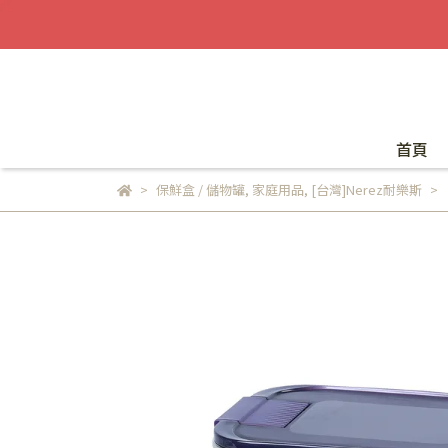
首頁
保鮮盒 / 儲物罐
,
家庭用品
,
[台灣]Nerez耐樂斯