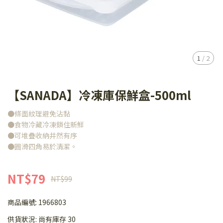
1
/
2
【SANADA】冷凍庫保鮮盒-500ml
●條面紋理避免沾黏
●食物冷藏冷凍鎖住新鮮
●可堆疊收納井然有序
●圓滑四角易於清潔。
NT$79
NT$99
商品編號:
1966803
供貨狀況:
尚有庫存 30