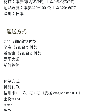
材質：本體/聚丙烯(PP); 上蓋/ 聚乙烯(PE)
耐熱溫度：本體/-20~100℃; 上蓋/-20~60℃
產地：日本
運送方式
7-11_超取貨到付款
全家_超取貨到付款
萊爾富_超取貨到付款
嘉里大榮
新竹物流
付款方式
貨到付款
信用卡U一次.3期.6期（支援Visa,Master,JCB）
虛擬ATM
Aftee
退款