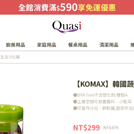
廚房用品
家庭用品
餐桌用品
清潔用品
食生活沙拉罐
【KOMAX】韓國
●BPA free不含塑化劑/雙酚A
●上層空間可放置醬料、小配菜
●可當作沙拉、餅乾罐,居家外出
NT$299
NT$379