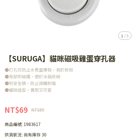
1
/
5
【SURUGA】貓咪磁吸雞蛋穿孔器
●打孔可防止水煮蛋爆裂，易於剝殼
●背部附磁鐵，便於冰箱收納
●附安全鎖，防止誤觸刺傷
●貓咪造型，實用又可愛
NT$69
NT$89
商品編號:
1983617
供貨狀況:
尚有庫存 30