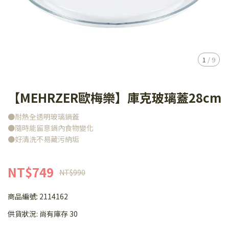
1
/
9
【MEHRZER歐梅樂】庫克玻璃蓋28cm
●耐熱全透明玻璃鍋蓋
●隨時能留意鍋內食物變化
●好清洗不易藏污納垢
NT$749
NT$990
商品編號:
2114162
供貨狀況:
尚有庫存 30