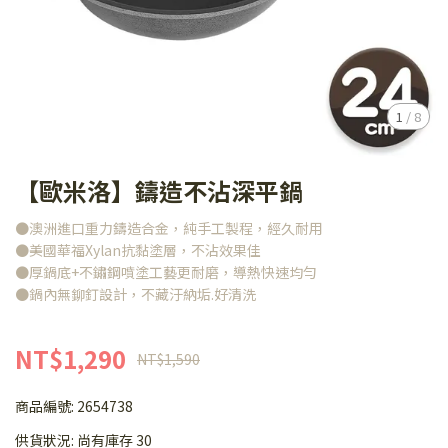
1
/
8
【歐米洛】鑄造不沾深平鍋
●澳洲進口重力鑄造合金，純手工製程，經久耐用
●美國華福Xylan抗黏塗層，不沾效果佳
●厚鍋底+不鏽鋼噴塗工藝更耐磨，導熱快速均勻
●鍋內無鉚釘設計，不藏汙納垢.好清洗
NT$1,290
NT$1,590
商品編號:
2654738
供貨狀況:
尚有庫存 30