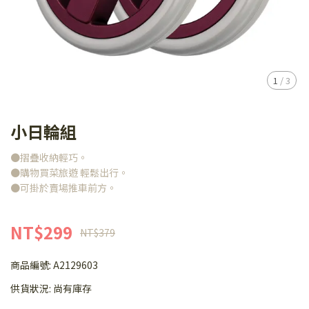
1
/
3
小日輪組
●摺疊收納輕巧。
●購物買菜旅遊 輕鬆出行。
●可掛於賣場推車前方。
NT$299
NT$379
商品編號:
A2129603
供貨狀況:
尚有庫存