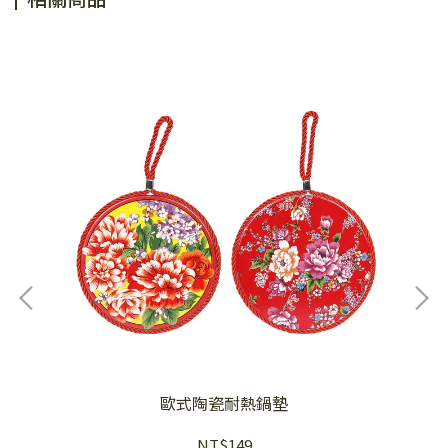
燒)
歐式陶瓷耐熱鍋墊
NT$149