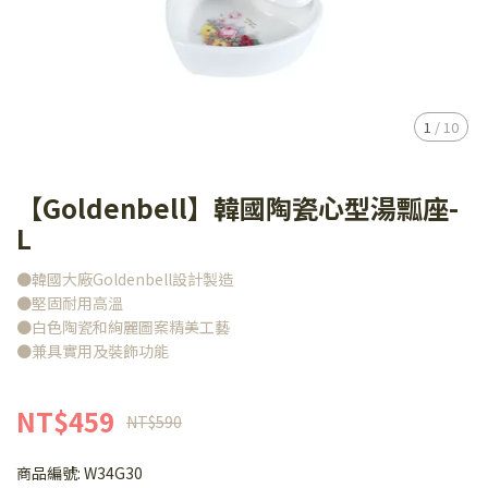
1
/
10
【Goldenbell】韓國陶瓷心型湯瓢座-
L
●韓國大廠Goldenbell設計製造
●堅固耐用高溫
●白色陶瓷和絢麗圖案精美工藝
●兼具實用及裝飾功能
NT$459
NT$590
商品編號:
W34G30